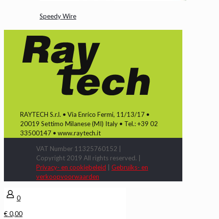
Speedy Wire
RAYTECH S.r.l. • Via Enrico Fermi, 11/13/17 •
20019 Settimo Milanese (MI) Italy • Tel.: +39 02
33500147 • www.raytech.it
VAT Number 11325760152 |
Copyright 2019 All rights reserved. |
Privacy- en cookiebeleid
|
Gebruiks- en
verkoopvoorwaarden
0
€ 0,00