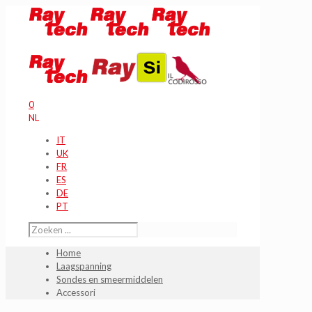
0
NL
IT
UK
FR
ES
DE
PT
Home
Laagspanning
Sondes en smeermiddelen
Accessori