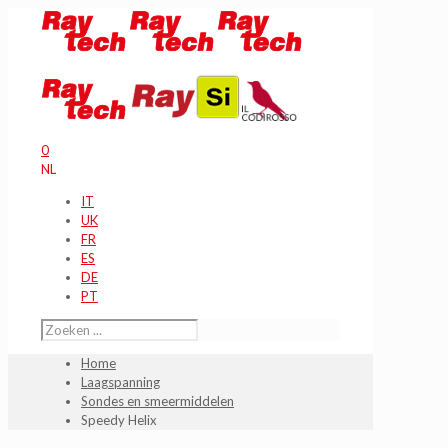
0
NL
IT
UK
FR
ES
DE
PT
Home
Laagspanning
Sondes en smeermiddelen
Speedy Helix