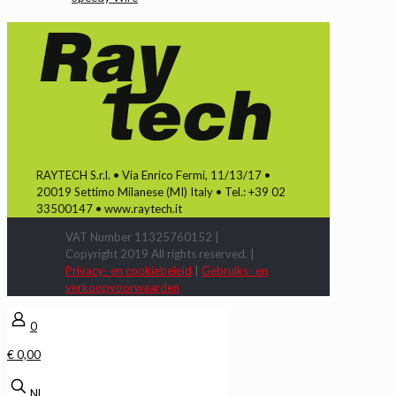
RAYTECH S.r.l. • Via Enrico Fermi, 11/13/17 •
20019 Settimo Milanese (MI) Italy • Tel.: +39 02
33500147 • www.raytech.it
VAT Number 11325760152 |
Copyright 2019 All rights reserved. |
Privacy- en cookiebeleid
|
Gebruiks- en
verkoopvoorwaarden
0
€ 0,00
NL