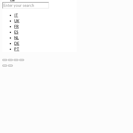
IT
UK
FR
ES
NL
DE
PT