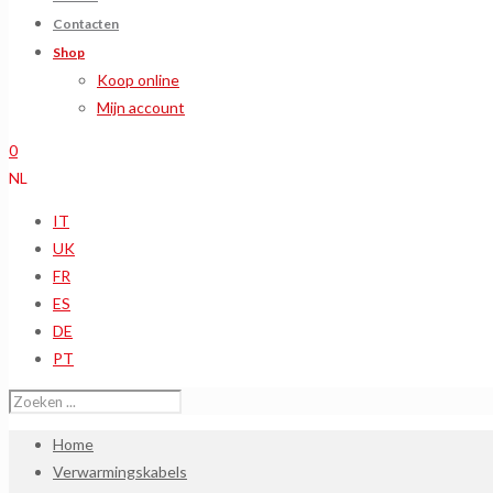
Contacten
Shop
Koop online
Mijn account
0
NL
IT
UK
FR
ES
DE
PT
Home
Verwarmingskabels