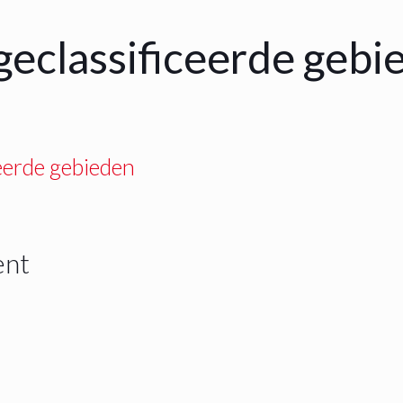
geclassificeerde gebi
eerde gebieden
ent