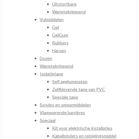
Uitstortbare
Warmtekrimpend
Vulmiddelen
Gel
GelGum
Rubbers
Harsen
Dozen
Warmtekrimpend
Isolatietape
Self agglomeraten
Zelfklevende tape van PVC
Speciale tape
Sondes en smeermiddelen
Vlamwerende barrières
Speciaal
Kit voor elektrische installaties
Kabelbinders en reinigingsmiddel