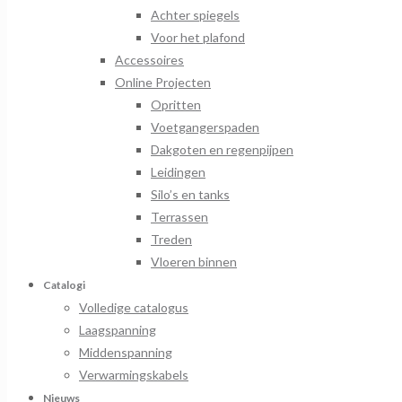
Achter spiegels
Voor het plafond
Accessoires
Online Projecten
Opritten
Voetgangerspaden
Dakgoten en regenpijpen
Leidingen
Silo’s en tanks
Terrassen
Treden
Vloeren binnen
Catalogi
Volledige catalogus
Laagspanning
Middenspanning
Verwarmingskabels
Nieuws