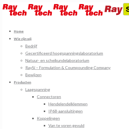
Home
Wie zijn wij
Bedrijf
Gecertificeerd hoogspanningslaboratorium
Natuur- en scheikundelaboratorium
RaySi – Formulation & Coumpounding Company
Bewijzen
Producten
Laagspanning
Connectoren
Hendelendelklemmen
IP68-aansluitingen
Koppelingen
Van te voren gevuld