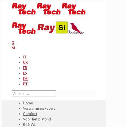
0
NL
IT
UK
FR
ES
DE
PT
Home
Verwarmingskabels
Comfort
Voor het plafond
RID-WL