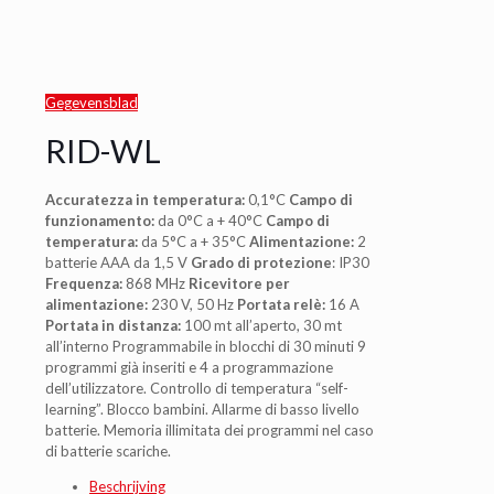
Gegevensblad
RID-WL
Accuratezza in temperatura:
0,1°C
Campo di
funzionamento:
da 0°C a + 40°C
Campo di
temperatura:
da 5°C a + 35°C
Alimentazione:
2
batterie AAA da 1,5 V
Grado di protezione
: IP30
Frequenza:
868 MHz
Ricevitore per
alimentazione:
230 V, 50 Hz
Portata relè:
16 A
Portata in distanza:
100 mt all’aperto, 30 mt
all’interno Programmabile in blocchi di 30 minuti 9
programmi già inseriti e 4 a programmazione
dell’utilizzatore. Controllo di temperatura “self-
learning”. Blocco bambini. Allarme di basso livello
batterie. Memoria illimitata dei programmi nel caso
di batterie scariche.
Beschrijving