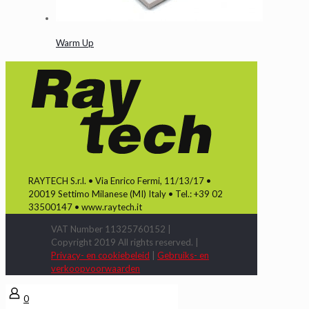
Warm Up
RAYTECH S.r.l. • Via Enrico Fermi, 11/13/17 •
20019 Settimo Milanese (MI) Italy • Tel.: +39 02
33500147 • www.raytech.it
VAT Number 11325760152 |
Copyright 2019 All rights reserved. |
Privacy- en cookiebeleid
|
Gebruiks- en
verkoopvoorwaarden
0