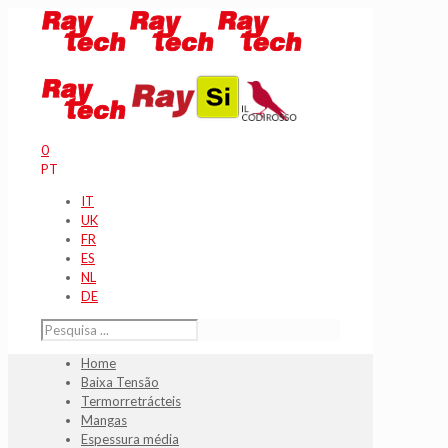
0
PT
IT
UK
FR
ES
NL
DE
Home
Baixa Tensão
Termorretrácteis
Mangas
Espessura média