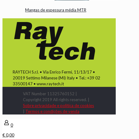
Mangas de espessura média MTR
RAYTECH S.r.l. • Via Enrico Fermi, 11/13/17 •
20019 Settimo Milanese (MI) Italy • Tel.: +39 02
33500147 • www.raytech.it
VAT Number 11325760152 |
Copyright 2019 All rights reserved. |
Sobre privacidade e política de cookies
|
Termos e condições de venda
0
€ 0,00