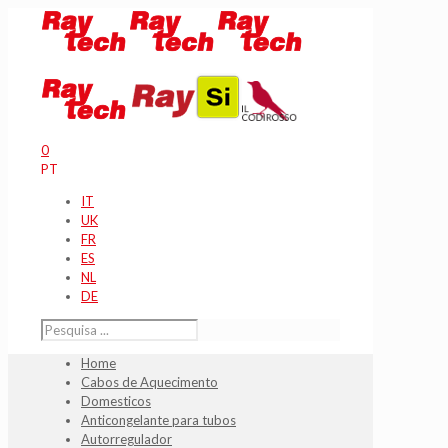
0
PT
IT
UK
FR
ES
NL
DE
Home
Cabos de Aquecimento
Domesticos
Anticongelante para tubos
Autorregulador