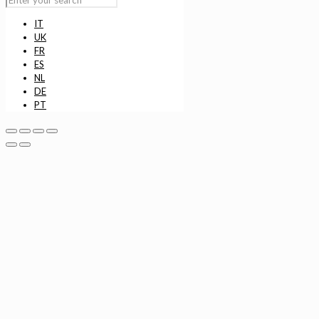
IT
UK
FR
ES
NL
DE
PT