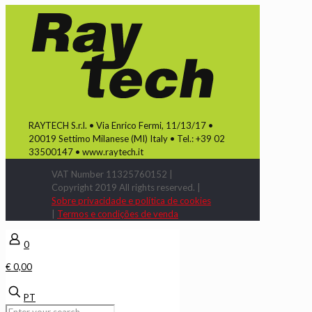
RAYTECH S.r.l. • Via Enrico Fermi, 11/13/17 •
20019 Settimo Milanese (MI) Italy • Tel.: +39 02
33500147 • www.raytech.it
VAT Number 11325760152 |
Copyright 2019 All rights reserved. |
Sobre privacidade e política de cookies
|
Termos e condições de venda
0
€ 0,00
PT