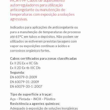
MCA-I-PF Cabos de aquecimento
autorreguladores para utilização
anticongelante ou manutenção de
temperaturas com exposição a soluções
agressivas.
Indicados para aplicações de anticongelante ou
para a manutenção de temperaturas de processo
até 65°C em tubos e depósitos. Não podem ser
utilizados se estiverem previstas lavagens com
vapor ou exposições contínuas a ácidos e
corrosivos orgânicos fortes.
Cabos certificados para zonas classificadas
Ex II 2G Ex e IIC Gb
Ex II 2D Ex tb IIIC Db
Segunda:
EN 60079-0 :2009
EN 60079-31 :2009
EN 60079-30-1 :2007
Tipo de superfície a traçar:
Aço – Pintada – INOX – Plástico
Resistência a agentes quimicos:
Adequado à exposição de soluções inorgânicas