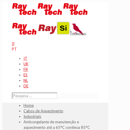
0
PT
IT
UK
FR
ES
NL
DE
Home
Cabos de Aquecimento
Industriais
Anticongelante de manutenção e
aquecimento até a 65°C contínua 85°C