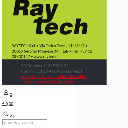
RAYTECH S.r.l. • Via Enrico Fermi, 11/13/17 •
20019 Settimo Milanese (MI) Italy • Tel.: +39 02
33500147 • www.raytech.it
VAT Number 11325760152 |
Copyright 2019 All rights reserved. |
Sobre privacidade e política de cookies
|
Termos e condições de venda
0
€ 0,00
PT