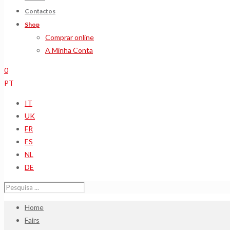
Contactos
Shop
Comprar online
A Minha Conta
0
PT
IT
UK
FR
ES
NL
DE
Home
Fairs