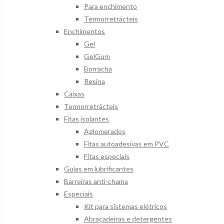
Para enchimento
Termorretrácteis
Enchimentos
Gel
GelGum
Borracha
Resina
Caixas
Termorretrácteis
Fitas isolantes
Aglomerados
Fitas autoadesivas em PVC
Fitas especiais
Guias em lubrificantes
Barreiras anti-chama
Especiais
Kit para sistemas elétricos
Abraçadeiras e detergentes