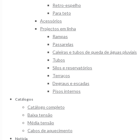
Retro-espelho
Para teto
Acessórios
Projectos em linha
Rampas
Passarelas
Caleiras e tubos de queda de águas pluviais
Tubos
Silos e reservatórios
Terraços
Degraus e escadas
Pisos internos
Catálogos
Catálogo completo
Baixa tensão
Média tensão
Cabos de aquecimento
Notícia