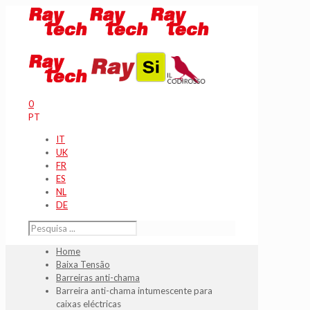
0
PT
IT
UK
FR
ES
NL
DE
Home
Baixa Tensão
Barreiras anti-chama
Barreira anti-chama intumescente para
caixas eléctricas