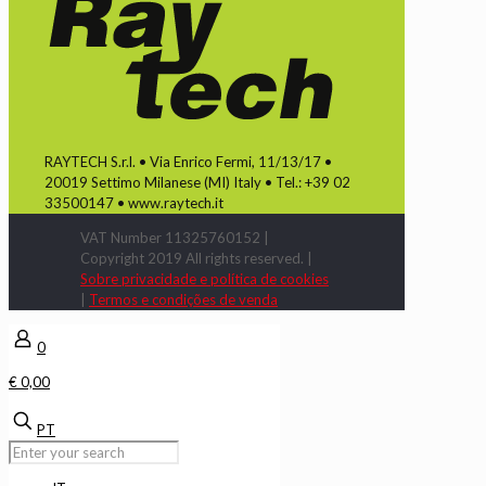
RAYTECH S.r.l. • Via Enrico Fermi, 11/13/17 •
20019 Settimo Milanese (MI) Italy • Tel.: +39 02
33500147 • www.raytech.it
VAT Number 11325760152 |
Copyright 2019 All rights reserved. |
Sobre privacidade e política de cookies
|
Termos e condições de venda
0
€ 0,00
PT