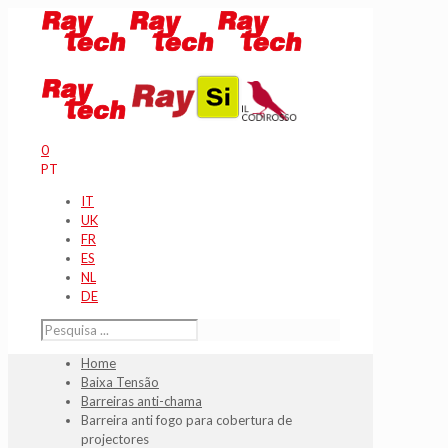
0
PT
IT
UK
FR
ES
NL
DE
Home
Baixa Tensão
Barreiras anti-chama
Barreira anti fogo para cobertura de
projectores