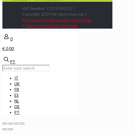
VAT Number 11325760152 |
Copyright 2019 All rights reserved. |
Sobre privacidade e política de cookies
|
Termos e condições de venda
0
€ 0,00
PT
IT
UK
FR
ES
NL
DE
PT