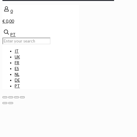
0
€ 0,00
PT
IT
UK
FR
ES
NL
DE
PT