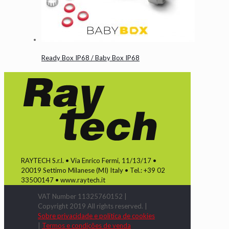
Ready Box IP68 / Baby Box IP68
RAYTECH S.r.l. • Via Enrico Fermi, 11/13/17 •
20019 Settimo Milanese (MI) Italy • Tel.: +39 02
33500147 • www.raytech.it
VAT Number 11325760152 |
Copyright 2019 All rights reserved. |
Sobre privacidade e política de cookies
|
Termos e condições de venda