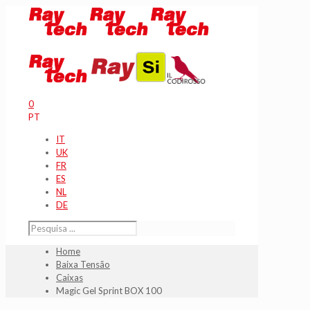
0
PT
IT
UK
FR
ES
NL
DE
Home
Baixa Tensão
Caixas
Magic Gel Sprint BOX 100