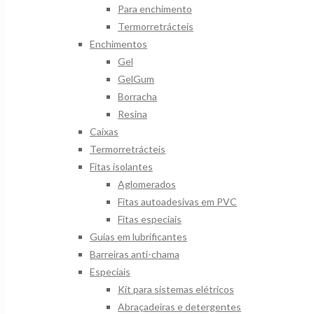
Para enchimento
Termorretrácteis
Enchimentos
Gel
GelGum
Borracha
Resina
Caixas
Termorretrácteis
Fitas isolantes
Aglomerados
Fitas autoadesivas em PVC
Fitas especiais
Guias em lubrificantes
Barreiras anti-chama
Especiais
Kit para sistemas elétricos
Abraçadeiras e detergentes