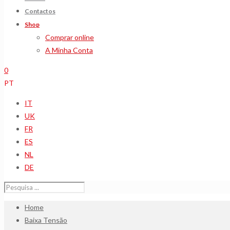
Contactos
Shop
Comprar online
A Minha Conta
0
PT
IT
UK
FR
ES
NL
DE
Home
Baixa Tensão