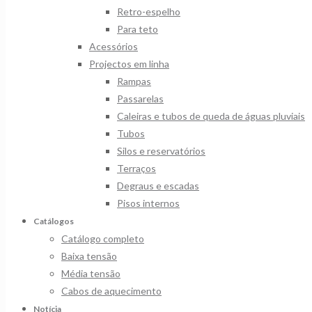
Retro-espelho
Para teto
Acessórios
Projectos em linha
Rampas
Passarelas
Caleiras e tubos de queda de águas pluviais
Tubos
Silos e reservatórios
Terraços
Degraus e escadas
Pisos internos
Catálogos
Catálogo completo
Baixa tensão
Média tensão
Cabos de aquecimento
Notícia