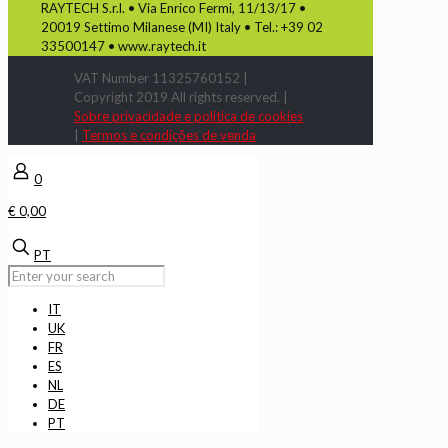
RAYTECH S.r.l. • Via Enrico Fermi, 11/13/17 •
20019 Settimo Milanese (MI) Italy • Tel.: +39 02
33500147 • www.raytech.it
VAT Number 11325760152 |
Copyright 2019 All rights reserved. |
Sobre privacidade e política de cookies
|
Termos e condições de venda
0
€ 0,00
PT
IT
UK
FR
ES
NL
DE
PT