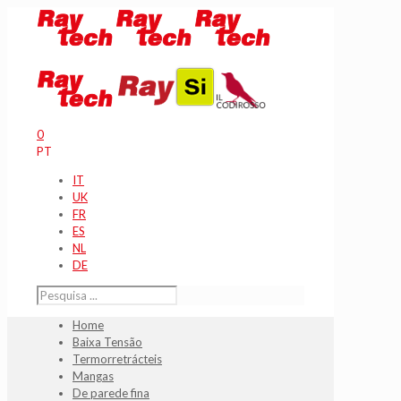
0
PT
IT
UK
FR
ES
NL
DE
Home
Baixa Tensão
Termorretrácteis
Mangas
De parede fina