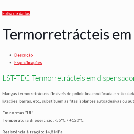
Folha de dados
Termorretrácteis em 
Descrição
Especificações
LST-TEC Termorretrácteis em dispensador
Mangas termorretrácteis flexíveis de poliolefina modificada e reticul
ligações, barras, etc., substituem as fitas isolantes autoadesivas ou a
Em normas “UL”
Temperatura di exercício:
-55°C / +120°C
Resistência à tração:
14,8 MPa