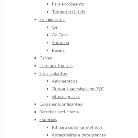
Para enchimento
Termorretrácteis
Enchimentos
Gel
GelGum
Borracha
Resina
Caixas
Termorretrácteis
Fitas isolantes
Aglomerados
Fitas autoadesivas em PVC
Fitas especiais
Guias em lubrificantes
Barreiras anti-chama
Especiais
Kit para sistemas elétricos
Abraçadeiras e detergentes