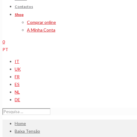
Contactos
Shop
Comprar online
A Minha Conta
0
PT
IT
UK
FR
ES
NL
DE
Home
Baixa Tensão