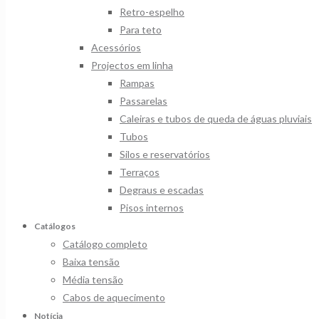
Retro-espelho
Para teto
Acessórios
Projectos em linha
Rampas
Passarelas
Caleiras e tubos de queda de águas pluviais
Tubos
Silos e reservatórios
Terraços
Degraus e escadas
Pisos internos
Catálogos
Catálogo completo
Baixa tensão
Média tensão
Cabos de aquecimento
Notícia